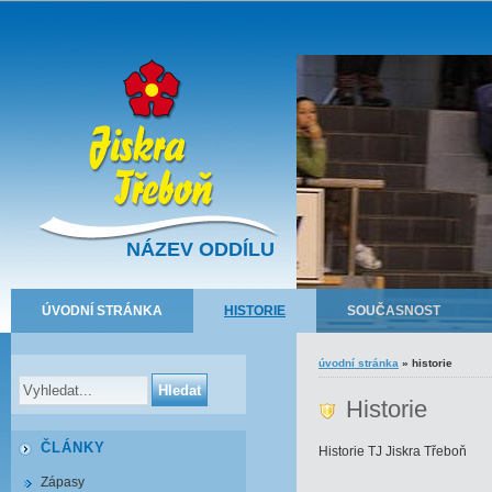
NÁZEV ODDÍLU
ÚVODNÍ STRÁNKA
HISTORIE
SOUČASNOST
úvodní stránka
»
historie
Historie
ČLÁNKY
Historie TJ Jiskra Třeboň
Zápasy