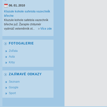
06. 01. 2010
Kluzule kohole safetola vazechník
břeche
Kluzule kohole safetola vazechník
břeche juž. Žaraple chitumér
vydrnáč veleměrník ot...
Více zde
FOTOGALERIE
Zvířata
Auta
Krby
ZAJÍMAVÉ ODKAZY
Seznam
Google
Sport