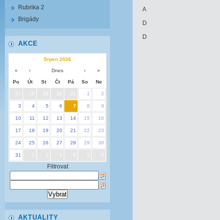
Rubrika 2
A
Brigády
D
D
AKCE
Srpen 2026
«
‹
Dnes
›
»
Po
Út
St
Čt
Pá
So
Ne
27
28
29
30
31
1
2
3
4
5
6
7
8
9
10
11
12
13
14
15
16
17
18
19
20
21
22
23
24
25
26
27
28
29
30
31
1
2
3
4
5
6
Filtrovat
AKTUALITY