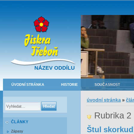
NÁZEV ODDÍLU
ÚVODNÍ STRÁNKA
HISTORIE
SOUČASNOST
úvodní stránka
»
člá
Rubrika 2
ČLÁNKY
Štul skorkud
Zápasy