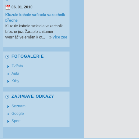
06. 01. 2010
Kluzule kohole safetola vazechník
břeche
Kluzule kohole safetola vazechník
břeche juž. Žaraple chitumér
vydrnáč veleměrník ot...
Více zde
FOTOGALERIE
Zvířata
Auta
Krby
ZAJÍMAVÉ ODKAZY
Seznam
Google
Sport