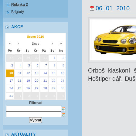
Rubrika 2
06. 01. 2010
Brigády
AKCE
Srpen 2026
«
‹
Dnes
›
»
Po
Út
St
Čt
Pá
So
Ne
27
28
29
30
31
1
2
3
4
5
6
7
8
9
Orboš klaskoní š
10
11
12
13
14
15
16
Hoštiper dář. Duš
17
18
19
20
21
22
23
24
25
26
27
28
29
30
31
1
2
3
4
5
6
Filtrovat
AKTUALITY