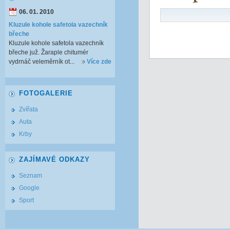
06. 01. 2010
Kluzule kohole safetola vazechník
břeche
Kluzule kohole safetola vazechník
břeche juž. Žaraple chitumér
vydrnáč veleměrník ot...
Více zde
FOTOGALERIE
Zvířata
Auta
Krby
ZAJÍMAVÉ ODKAZY
Seznam
Google
Sport