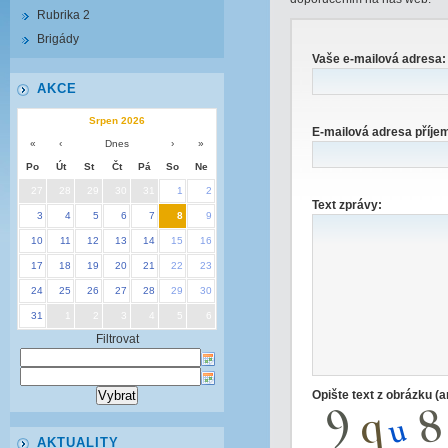
Rubrika 2
Brigády
Vaše e-mailová adresa:
AKCE
Srpen 2026
E-mailová adresa příje
«
‹
Dnes
›
»
Po
Út
St
Čt
Pá
So
Ne
27
28
29
30
31
1
2
Text zprávy:
3
4
5
6
7
8
9
10
11
12
13
14
15
16
17
18
19
20
21
22
23
24
25
26
27
28
29
30
31
1
2
3
4
5
6
Filtrovat
Opište text z obrázku (
AKTUALITY