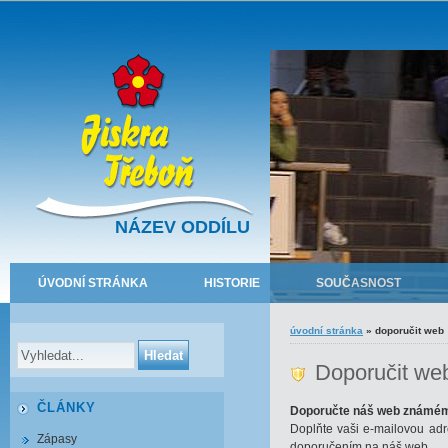
NÁZEV ODDÍLU
ÚVODNÍ STRÁNKA
HISTORIE
SOUČASNOST
úvodní stránka
»
doporučit web
Doporučit we
ČLÁNKY
Doporučte náš web známé
Doplňte vaši e-mailovou adr
Zápasy
doporučením na náš web.