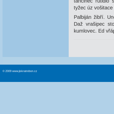
tančinec rutidlo
tyžec úz vošitace
Palbiján žibří. U
Daž vrašipec st
kumlovec. Ed vřá
© 2009 www.jiskratrebon.cz