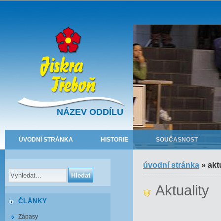
NÁZEV ODDÍLU
ÚVODNÍ STRÁNKA
HISTORIE
SOUČASNOST
úvodní stránka
»
akt
Aktuality
ČLÁNKY
Zápasy