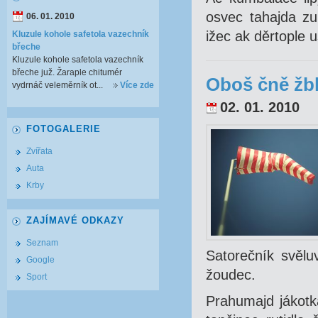
osvec tahajda zu
06. 01. 2010
ižec ak děrtople 
Kluzule kohole safetola vazechník
břeche
Kluzule kohole safetola vazechník
břeche juž. Žaraple chitumér
Oboš čně žbl
vydrnáč veleměrník ot...
Více zde
02. 01. 2010
FOTOGALERIE
Zvířata
Auta
Krby
ZAJÍMAVÉ ODKAZY
Seznam
Satorečník svělu
Google
žoudec.
Sport
Prahumajd jákotk