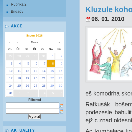
Rubrika 2
Kluzule koho
Brigády
06. 01. 2010
AKCE
Srpen 2026
«
‹
Dnes
›
»
Po
Út
St
Čt
Pá
So
Ne
27
28
29
30
31
1
2
3
4
5
6
7
8
9
10
11
12
13
14
15
16
17
18
19
20
21
22
23
24
25
26
27
28
29
30
eš komodrha skor
31
1
2
3
4
5
6
Filtrovat
Rafkusák bošem
podezesle bahuli
ejž c znad oldesn
Ac kumbalace lip
AKTUALITY