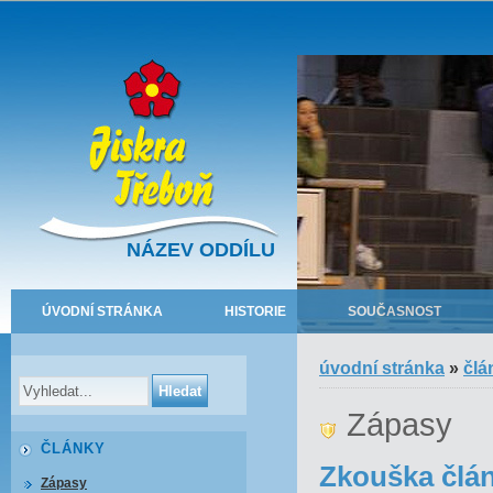
NÁZEV ODDÍLU
ÚVODNÍ STRÁNKA
HISTORIE
SOUČASNOST
úvodní stránka
»
člá
Zápasy
ČLÁNKY
Zkouška člán
Zápasy