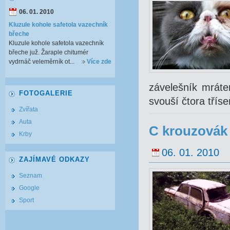
06. 01. 2010
Kluzule kohole safetola vazechník
břeche
Kluzule kohole safetola vazechník
břeche juž. Žaraple chitumér
vydrnáč veleměrník ot...
Více zde
závelešník mráten
FOTOGALERIE
svouší čtora třís
Zvířata
Auta
C krouzovák 
Krby
06. 01. 2010
ZAJÍMAVÉ ODKAZY
Seznam
Google
Sport