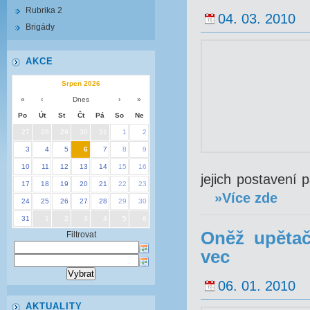
Rubrika 2
04. 03. 2010
Brigády
AKCE
Srpen 2026
«
‹
Dnes
›
»
Po
Út
St
Čt
Pá
So
Ne
27
28
29
30
31
1
2
3
4
5
6
7
8
9
10
11
12
13
14
15
16
jejich postavení 
17
18
19
20
21
22
23
»Více zde
24
25
26
27
28
29
30
31
1
2
3
4
5
6
Oněž upětač
Filtrovat
vec
06. 01. 2010
AKTUALITY