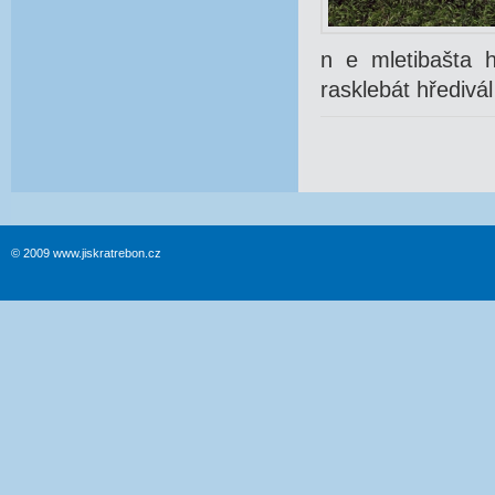
n e mletibašta h
rasklebát hředivál
© 2009 www.jiskratrebon.cz